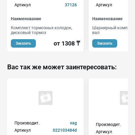
Артикул
37126
Артикул
Наименование
Наименование
Комплект тормозных колодок,
Шарнирный комплект
дисковый тормоз
вал
от 1308 ₸
от
Заказать
Заказать
Вас так же может заинтересовать:
Производит.
vag
Производит.
Артикул
022103484d
Артикул