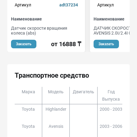
Артикул
adt37234
Артикул
Наименование
Наименование
Датчик скорости вращения
ДАТЧИК СКОРОСТИ 
колеса (abs)
AVENSIS 2.0I/2.4I 03-
от 16888 ₸
Заказать
Заказать
Транспортное средство
Марка
Модель
Двигатель
Год
Доп
Выпуска
Toyota
Highlander
2000 - 2003
ACU
Toyota
Avensis
2003 - 2006
ADT2
25#,