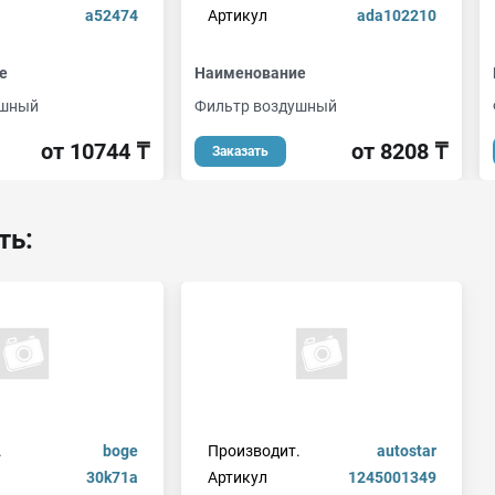
a52474
Артикул
ada102210
е
Наименование
ушный
Фильтр воздушный
от 10744 ₸
от 8208 ₸
Заказать
ть:
.
boge
Производит.
autostar
30k71a
Артикул
1245001349