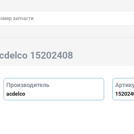
cdelco 15202408
Производитель
Артик
acdelco
152024