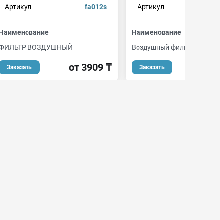
Артикул
fa012s
Артикул
Наименование
Наименование
ФИЛЬТР ВОЗДУШНЫЙ
Воздушный фильтр
от 3909 ₸
от 
Заказать
Заказать