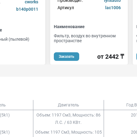
Производит.
lynxauto
.
cworks
Артикул
lac1006
b140p0011
Наименование
е
Фильтр, воздух во внутренном
ный (пылевой)
пространстве
от 2442 ₸
Заказать
ель
Двигатель
Год 
 (5k1)
Объем: 1197 См3, Мощность: 86
201
Л.с. / 63 КВт.
 (5k1)
Объем: 1197 См3, Мощность: 105
200