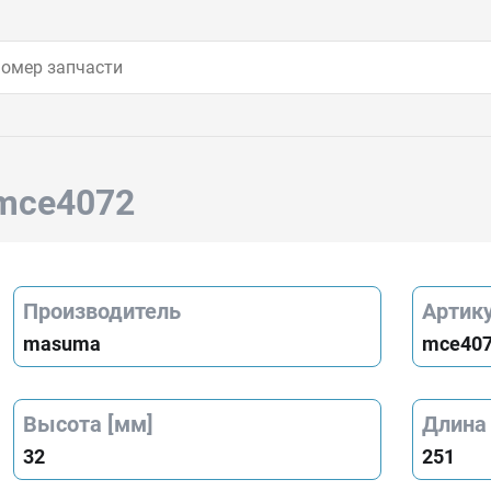
mce4072
Производитель
Артик
masuma
mce40
Высота [мм]
Длина
32
251