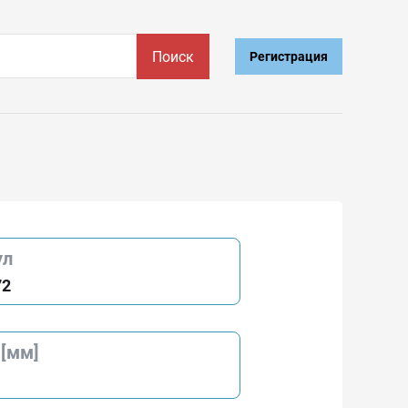
Поиск
Регистрация
ул
72
 [мм]