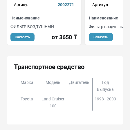
Артикул
2002271
Артикул
Наименование
Наименование
ФИЛЬТР ВОЗДУШНЫЙ
Фильтр воздушный
от 3650 ₸
Заказать
Заказать
Транспортное средство
Марка
Модель
Двигатель
Год
Доп
Выпуска
Toyota
Land Cruiser
1998 - 2003
HDJ1
100