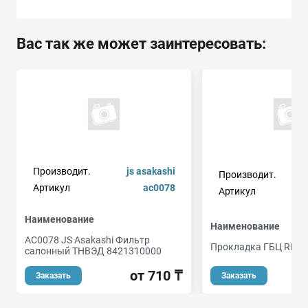
Вас так же может заинтересовать:
Производит.
js asakashi
Производит.
Артикул
ac0078
Артикул
Наименование
Наименование
AC0078 JS Asakashi Фильтр
Прокладка ГБЦ RH
салонный ТНВЭД 8421310000
о
от 710 ₸
Заказать
Заказать