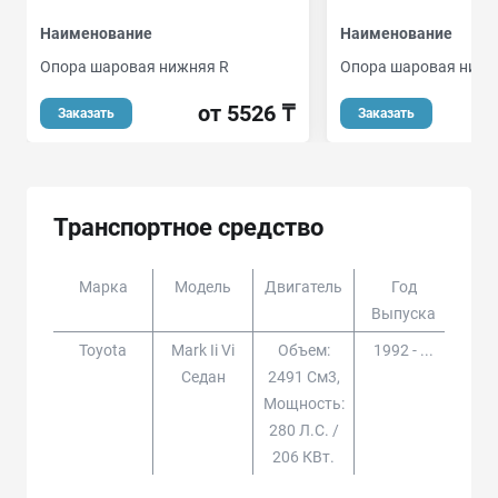
Наименование
Наименование
Опора шаровая нижняя R
Опора шаровая нижн
от 5526 ₸
Заказать
Заказать
Транспортное средство
Марка
Модель
Двигатель
Год
Доп
Выпуска
Toyota
Mark Ii Vi
Объем:
1992 - ...
Седан
2491 См3,
Мощность:
280 Л.с. /
206 КВт.