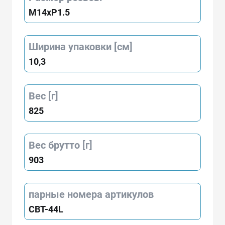
M14xP1.5
Ширина упаковки [см]
10,3
Вес [г]
825
Вес брутто [г]
903
парные номера артикулов
CBT-44L