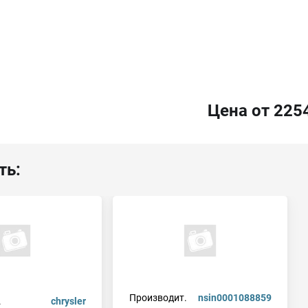
Цена от 225
ть:
Производит.
nsin0001088859
.
chrysler