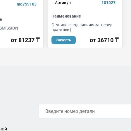
Артикул
101027
md759163
Наименование
е
Ступица с подшипником | перед
SMISSION
прав/лев |
от 81237 ₸
от 36710 ₸
Заказать
ной