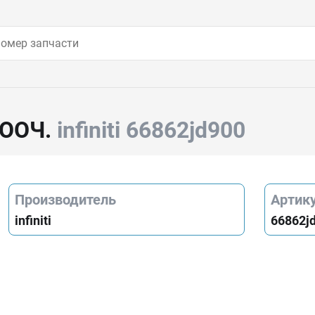
ЛООЧ.
infiniti 66862jd900
Производитель
Артик
infiniti
66862j