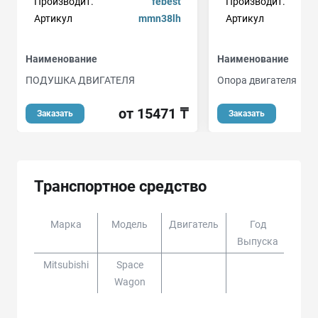
Производит.
febest
Производит.
Артикул
mmn38lh
Артикул
Наименование
Наименование
ПОДУШКА ДВИГАТЕЛЯ
Опора двигателя
от 15471 ₸
о
Заказать
Заказать
Транспортное средство
Марка
Модель
Двигатель
Год
Доп
Выпуска
Mitsubishi
Space
Wagon