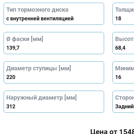
Тип тормозного диска
Толщи
с внутренней вентиляцией
18
Ø фаски [мм]
Высот
139,7
68,4
Диаметр ступицы [мм]
Миним
220
16
Наружный диаметр [мм]
Сторо
312
Задний
Цена от 154