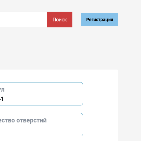
Поиск
Регистрация
ул
41
ество отверстий