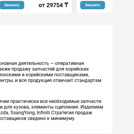
от 29754 ₸
от 2
Заказать
Заказать
сновная деятельность — оперативная
также продажу запчастей для корейских
японскими и корейскими поставщиками,
нтры, и вся продукция отвечает стандартам
личии практически все необходимые запчасти:
и для кузова, элементы сцепления. Изделиям
a, SsangYong, Infiniti Стратегия продаж
поставщиков сведено к минимуму.