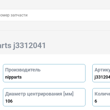
arts j3312041
Производитель
Артик
nipparts
j33120
Диаметр центрирования [мм]
Колич
106
6