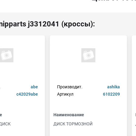
ipparts j3312041 (кроссы):
.
abe
Производит.
ashika
c42029abe
Артикул
6102209
е
Наименование
ДИСК
ДИСК ТОРМОЗНОЙ