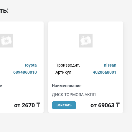
ть:
.
toyota
Производит.
nissan
6894860010
Артикул
40206au001
е
Наименование
ДИСК ТОРМОЗА АКПП
от 2670 ₸
от 69063 ₸
Заказать