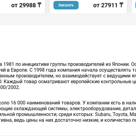
от 29988 ₸
от 27911 ₸
Заказать
 1981 по инициативе группы производителей из Японии. О
ей в Европе. С 1998 года компания начала осуществлять 
венным производителем, но взаимодействует с ведущими 
. Каждый товар осматривают европейские контрольные це
400/2002.
около 16 000 наименований товаров. У компании есть в на
яющие охлаждающей системы, электрооборудование, детал
ьной промышленности, среди которых: Subaru, Toyota, Mazd
вна, ведь цены на них достаточно низкие, и количество 