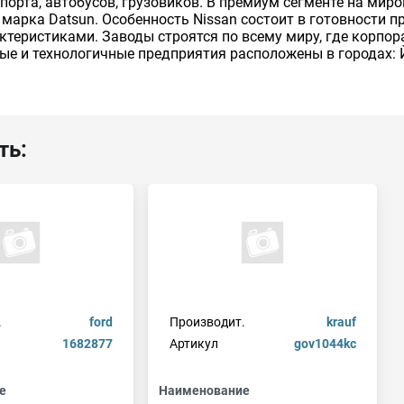
порта, автобусов, грузовиков. В премиум сегменте на ми
е марка Datsun. Особенность Nissan состоит в готовности
актеристиками. Заводы строятся по всему миру, где корпо
ые и технологичные предприятия расположены в городах: 
ть:
.
ford
Производит.
krauf
1682877
Артикул
gov1044kc
е
Наименование