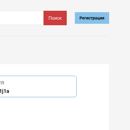
Поиск
Регистрация
ул
1j1a