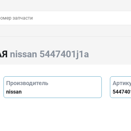
АЯ
nissan 5447401j1a
Производитель
Артик
nissan
544740