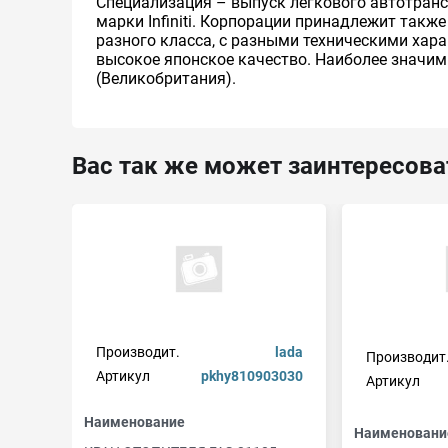
Специализация – выпуск легкового автотранс
марки Infiniti. Корпорации принадлежит такж
разного класса, с разными техническими хар
высокое японское качество. Наиболее значим
(Великобритания).
Вас так же может заинтересова
Производит.
lada
Производит
Артикул
pkhу810903030
Артикул
Наименование
Наименовани