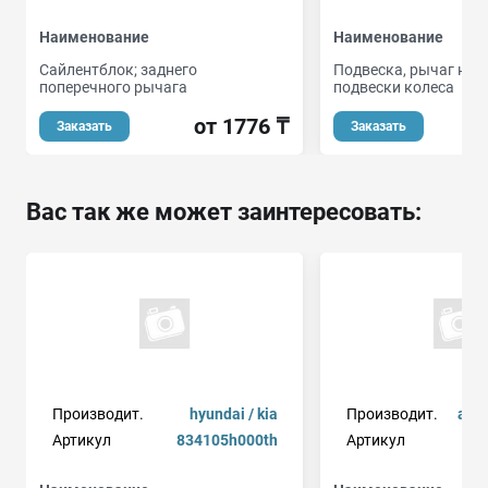
Наименование
Наименование
Сайлентблок; заднего
Подвеска, рычаг нез
поперечного рычага
подвески колеса
от 1776 ₸
Заказать
Заказать
Вас так же может заинтересовать:
Производит.
hyundai / kia
Производит.
авт
Артикул
834105h000th
Артикул