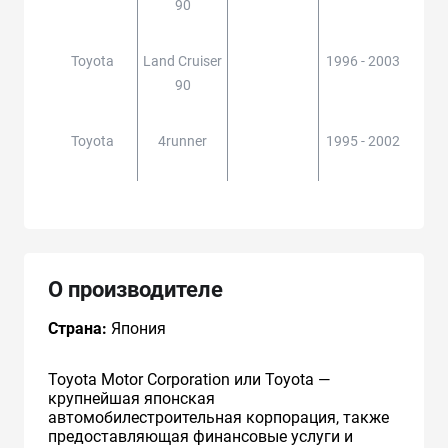
90
RZJ9
Toyota
Land Cruiser
1996 - 2003
KZJ9
90
RZJ9
Toyota
4runner
1995 - 2002
RZN
N
О производителе
Страна:
Япония
Toyota Motor Corporation или Toyota —
крупнейшая японская
автомобилестроительная корпорация, также
предоставляющая финансовые услуги и