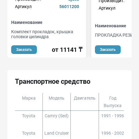
Производит.
Артикул
56011200
Артикул
Наименование
Наименование
Комплект прокладок, крышка
ПРОКЛАДКА РЕЗИН
головки цилиндра
от 11141 ₸
Заказать
Заказать
Транспортное средство
Марка
Модель
Двигатель
Год
Доп
Выпуска
Toyota
Camry (sed)
1991 - 1996
SXV1
Toyota
Land Cruiser
1996 - 2002
KZJ9