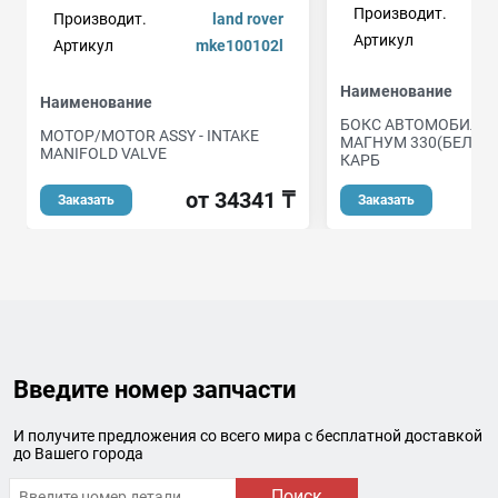
Производит.
Производит.
land rover
Артикул
Артикул
mke100102l
Наименование
Наименование
БОКС АВТОМОБИЛЬ
МОТОР/MOTOR ASSY - INTAKE
МАГНУМ 330(БЕЛЫЙ
MANIFOLD VALVE
КАРБ
от 34341 ₸
о
Заказать
Заказать
Введите номер запчасти
И получите предложения со всего мира с бесплатной доставкой
до Вашего города
Поиск