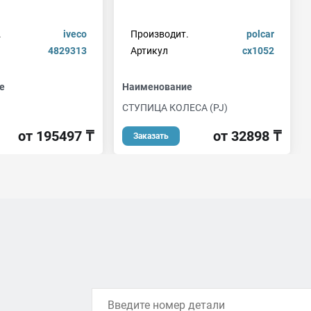
.
iveco
Производит.
polcar
4829313
Артикул
cx1052
е
Наименование
СТУПИЦА КОЛЕСА (PJ)
от 195497 ₸
от 32898 ₸
Заказать