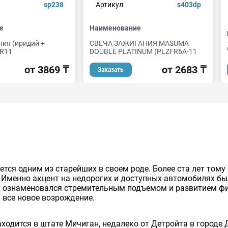
sp238
Артикул
s403dp
е
Наименование
ния (иридий +
СВЕЧА ЗАЖИГАНИЯ MASUMA
PR11
DOUBLE PLATINUM (PLZFR6A-11
от 3869 ₸
от 2683 ₸
Заказать
тся одним из старейших в своем роде. Более ста лет тому
 Именно акцент на недорогих и доступных автомобилях б
д ознаменовался стремительным подъемом и развитием фи
 все новое возрождение.
одится в штате Мичиган, недалеко от Детройта в городе