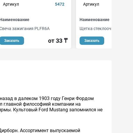
Артикул
5472
Артикул
mh8
Наименование
Наименование
Свеча зажигания PLFR6A
Щетка стеклоочистителя
от 33 ₸
Заказать
Заказать
 назад в далеком 1903 году Генри Фордом
ыл главной философией компании на
рмы. Культовый Ford Mustang запомнился не
 Дирборн. Ассортимент выпускаемой