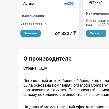
Артикул
Артикул
oe206
Наименовани
Наименование
Свеча зажига
Свеча зажигания
платина) 6AI
от 3227 ₸
Заказать
Заказать
О производителе
Страна:
США
Легендарный автомобильный бренд Ford являе
была основана компания Ford Motor Company.
протяжении многих лет. Послевоенный перио
одному поколению автолюбителей, переживая
На данный момент главный офис компании нах