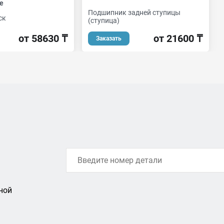
е
Подшипник задней ступицы
ск
(ступица)
от 58630 ₸
от 21600 ₸
Заказать
ной