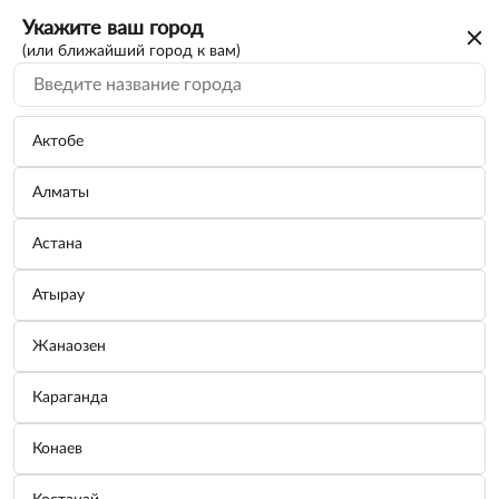
Укажите ваш город
(или ближайший город к вам)
Поиск по каталогу
По VIN/Узлам
По параметрам
Актобе
Алматы
Астана
Атырау
Вы искали каталог на автомобиль
Жанаозен
CHERY
Караганда
Для дальнейшего просмотра нужно авторизоваться. От вас
только номер телефона
потребуется
Конаев
Зарегистрироваться