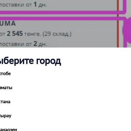
ыберите город
ктобе
лматы
тана
тырау
анаозен