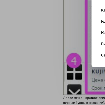
К
Ко
К
Р
С
Т
У
Ус
Левое меню - краткое опи
Ш
первые буквы в названии).