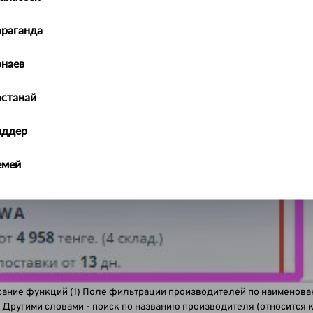
араганда
наев
останай
иддер
емей
алдыкорган
ральск
ть-Каменогорск
сание функций (1) Поле фильтрации производителей по наименова
ымкент
 Другими словами - поиск по названию производителя (относится к 