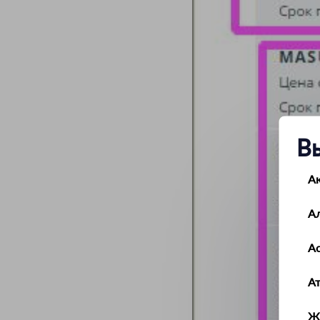
В
А
А
Ас
А
Ж