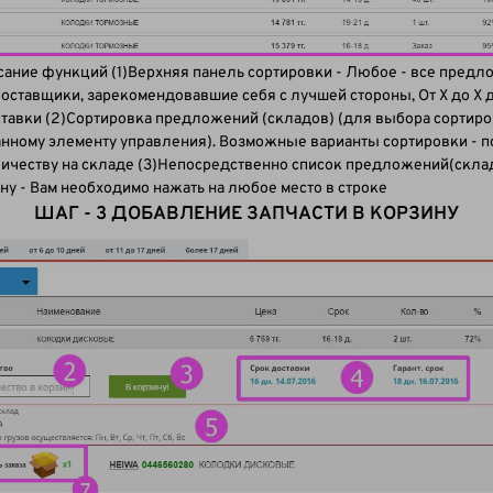
исание функций (1)Верхняя панель сортировки - Любое - все пр
оставщики, зарекомендовавшие себя с лучшей стороны, От X до X д
тавки (2)Сортировка предложений (складов) (для выбора сортир
нному элементу управления). Возможные варианты сортировки - по
ичеству на складе (3)Непосредственно список предложений(складо
ну - Вам необходимо нажать на любое место в строке
ШАГ - 3 ДОБАВЛЕНИЕ ЗАПЧАСТИ В КОРЗИНУ