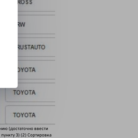
нию (достаточно ввести
пункту 3) (2) Сортировка