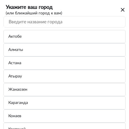
Укажите ваш город
(или ближайший город к вам)
Поиск по каталогу
По VIN/Узлам
По параметрам
Актобе
Алматы
Астана
Атырау
Вы искали каталог на автомобиль
Жанаозен
VOLVO
Караганда
Для дальнейшего просмотра нужно авторизоваться. От вас
только номер телефона
потребуется
Конаев
Зарегистрироваться